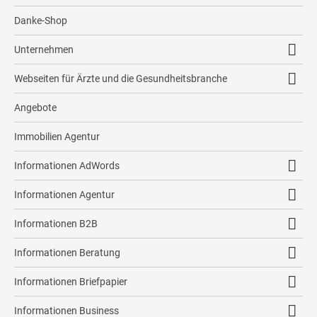
Strategieentwicklung
Shop
Firmenmappen
Danke-Shop
Remarketing
Methoden
Responsive2Go Immo Angebot
Plakate
Unternehmen
Kontrolle
Immobilientexte
Flyer
Firmenprofil
Sicherheit
Webseiten für Ärzte und die Gesundheitsbranche
Maklerbroschüren
Mailings
Team
Psychologen
social immonewsfeed
Angebote
Broschüren
Kontakt
Leadermacher
Immobilien Agentur
Bewertungsflyer
Kundenstimmen
immonewsfeed
Textkonzeption
Informationen AdWords
Presse
Immobilien-ABC
SEA Immobilienmakler
Impressum
Informationen Agentur
Lösungen für Immobilienbörsen
Datenschutz
Agentur Bergisch Gladbach
Informationen B2B
Agentur Bonn
B2B Marketing
Informationen Beratung
Agentur Burscheid
Werbeberatung Leverkusen
Informationen Briefpapier
Agentur Düsseldorf
Briefpapier Bergisch Gladbach
Informationen Business
Agentur Köln