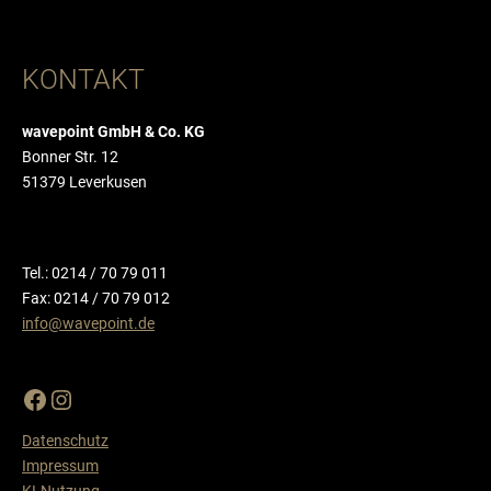
Solartechnik-Anbieter
Transkriptionsdienste
KONTAKT
Transportunternehmen
wavepoint GmbH & Co. KG
Bonner Str. 12
51379 Leverkusen
Tel.: 0214 / 70 79 011
Fax: 0214 / 70 79 012
info@wavepoint.de
Datenschutz
Impressum