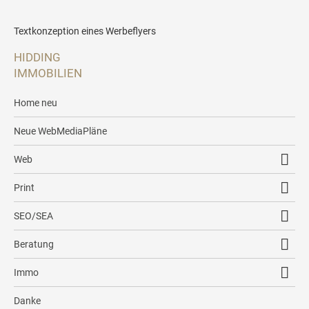
Textkonzeption eines Werbeflyers
HIDDING
IMMOBILIEN
Home neu
Neue WebMediaPläne
Web
Responsive2Go
Print
Social Media
Corporate Design
SEO/SEA
E-Mail Briefpapier
Logo
Regionale Wettbewerbsanalyse
Beratung
Professioneller Newsletter
Visitenkarte
WebMediaPlan
Erstgespräch
Immo
Textkonzeption
Briefpapier
SEO2Go
Analyse
Eigentümerportal
Webtools
Danke
Briefumschlag
AdWords