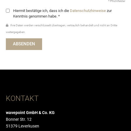
* Pflichtfelder
Hiermit bestätige ich, dass ich die
Datenschutzhinweise
zur
Kenntnis genommen habe. *
Ihre Daten werden verschlüsselt übertragen, vertraulich behandelt und nicht an Dritte
weitergegeben.
ABSENDEN
KONTAKT
wavepoint GmbH & Co. KG
Bonner Str. 12
51379 Leverkusen