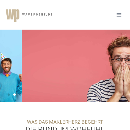
Klar, machen wir Dich
berühmt.
wp
· Und jetzt, hopp, auf die Casting-
Couch!
WAS DAS MAKLERHERZ BEGEHRT
DIE RUNDUM-WOHFÜHL