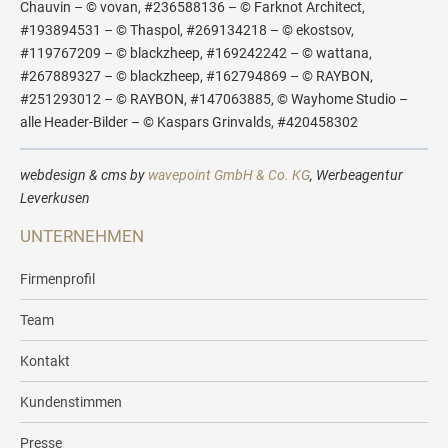
Chauvin – © vovan, #236588136 – © Farknot Architect,
#193894531 – © Thaspol, #269134218 – © ekostsov,
#119767209 – © blackzheep, #169242242 – © wattana,
#267889327 – © blackzheep, #162794869 – © RAYBON,
#251293012 – © RAYBON, #147063885, © Wayhome Studio –
alle Header-Bilder – © Kaspars Grinvalds, #420458302
webdesign & cms by
wavepoint GmbH & Co. KG
, Werbeagentur
Leverkusen
UNTERNEHMEN
Firmenprofil
Team
Kontakt
Kundenstimmen
Presse