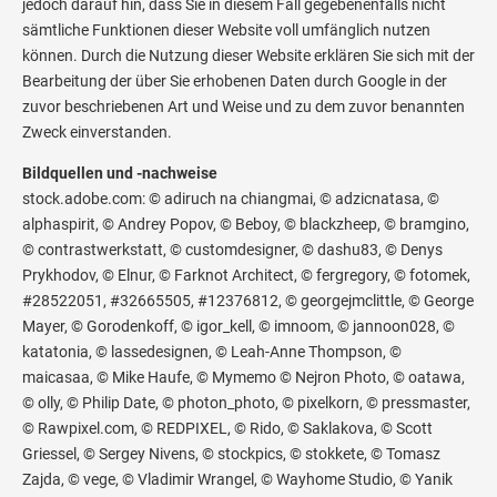
jedoch darauf hin, dass Sie in diesem Fall gegebenenfalls nicht
sämtliche Funktionen dieser Website voll umfänglich nutzen
können. Durch die Nutzung dieser Website erklären Sie sich mit der
Bearbeitung der über Sie erhobenen Daten durch Google in der
zuvor beschriebenen Art und Weise und zu dem zuvor benannten
Zweck einverstanden.
Bildquellen und -nachweise
stock.adobe.com: © adiruch na chiangmai, © adzicnatasa, ©
alphaspirit, © Andrey Popov, © Beboy, © blackzheep, © bramgino,
© contrastwerkstatt, © customdesigner, © dashu83, © Denys
Prykhodov, © Elnur, © Farknot Architect, © fergregory, © fotomek,
#28522051, #32665505, #12376812, © georgejmclittle, © George
Mayer, © Gorodenkoff, © igor_kell, © imnoom, © jannoon028, ©
katatonia, © lassedesignen, © Leah-Anne Thompson, ©
maicasaa, © Mike Haufe, © Mymemo © Nejron Photo, © oatawa,
© olly, © Philip Date, © photon_photo, © pixelkorn, © pressmaster,
© Rawpixel.com, © REDPIXEL, © Rido, © Saklakova, © Scott
Griessel, © Sergey Nivens, © stockpics, © stokkete, © Tomasz
Zajda, © vege, © Vladimir Wrangel, © Wayhome Studio, © Yanik