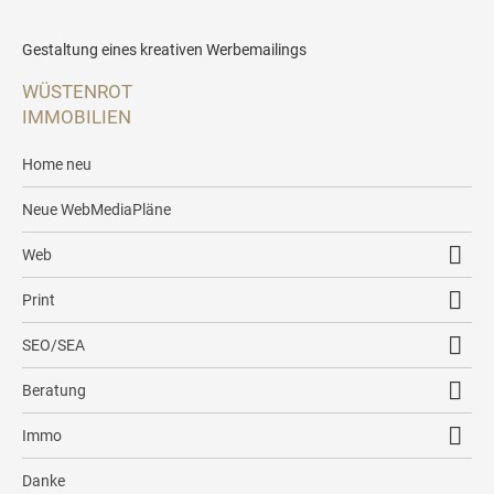
Gestaltung eines kreativen Werbemailings
WÜSTENROT
IMMOBILIEN
Home neu
Neue WebMediaPläne
Web
Responsive2Go
Print
Social Media
Corporate Design
SEO/SEA
E-Mail Briefpapier
Logo
Regionale Wettbewerbsanalyse
Beratung
Professioneller Newsletter
Visitenkarte
WebMediaPlan
Erstgespräch
Immo
Textkonzeption
Briefpapier
SEO2Go
Analyse
Eigentümerportal
Webtools
Danke
Briefumschlag
AdWords