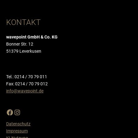
Solartechnik-Anbieter
Transkriptionsdienste
KONTAKT
Transportunternehmen
wavepoint GmbH & Co. KG
Bonner Str. 12
51379 Leverkusen
Tel.: 0214 / 70 79 011
Fax: 0214 / 70 79 012
info@wavepoint.de
Datenschutz
Impressum