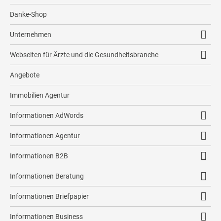
Strategieentwicklung
Shop
Firmenmappen
Danke-Shop
Remarketing
Methoden
Responsive2Go Immo Angebot
Plakate
Unternehmen
Kontrolle
Immobilientexte
Flyer
Firmenprofil
Sicherheit
Webseiten für Ärzte und die Gesundheitsbranche
Maklerbroschüren
Mailings
Team
Psychologen
social immonewsfeed
Angebote
Broschüren
Kontakt
Leadermacher
Immobilien Agentur
Bewertungsflyer
Kundenstimmen
immonewsfeed
Textkonzeption
Informationen AdWords
Presse
Immobilien-ABC
SEA Immobilienmakler
Impressum
Informationen Agentur
Lösungen für Immobilienbörsen
Datenschutz
Agentur Bergisch Gladbach
Informationen B2B
Agentur Bonn
B2B Marketing
Informationen Beratung
Agentur Burscheid
Werbeberatung Leverkusen
Informationen Briefpapier
Agentur Düsseldorf
Briefpapier Bergisch Gladbach
Informationen Business
Agentur Köln