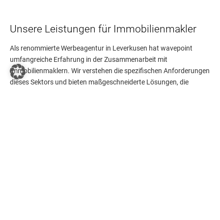
Unsere Leistungen für Immobilienmakler
Als renommierte Werbeagentur in Leverkusen hat wavepoint
umfangreiche Erfahrung in der Zusammenarbeit mit
Immobilienmaklern. Wir verstehen die spezifischen Anforderungen
dieses Sektors und bieten maßgeschneiderte Lösungen, die
darauf abzielen, Ihre Online-Präsenz zu stärken und Ihre
Kundenbasis zu erweitern.
WEBSEITEN FÜR IMMOBILIENMAKLER
Unsere Werbeagentur in Leverkusen entwickelt attraktive, leicht zu
bedienende und responsive Websites, die speziell auf die
Bedürfnisse von Immobilienmaklern abgestimmt sind. Mit unserer
„Responsive2Go“-Lösung erhalten Sie eine komplett erstellte
Homepage, die sowohl auf Desktop- als auch auf mobilen Geräten
eine hervorragende Benutzererfahrung bietet.
SEO/SEA FÜR IMMOBILIENMAKLER